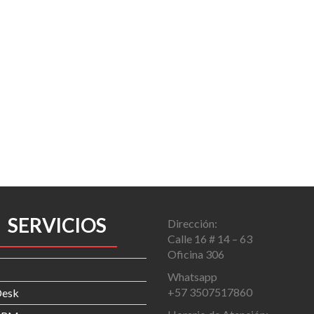
SERVICIOS
Dirección:
Calle 16 # 14 – 63
Oficina 306
Whatsapp
+57 3507517860
Desk