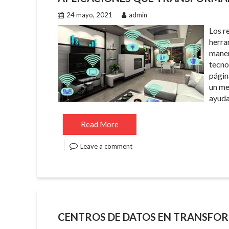
24 mayo, 2021
admin
Los r
herra
maner
tecnol
págin
un me
ayuda
Read More
Leave a comment
CENTROS DE DATOS EN TRANSFO