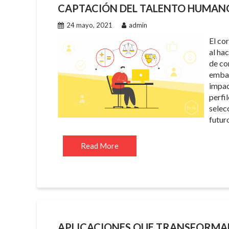
CAPTACIÓN DEL TALENTO HUMANO 
24 mayo, 2021
admin
El co
al ha
de co
embar
impac
perfi
selec
futur
Read More
APLICACIONES QUE TRANSFORMAN