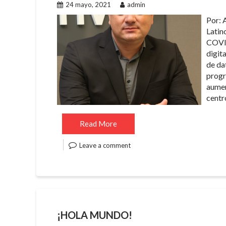
24 mayo, 2021
admin
Por: 
Latin
COVID
digita
de da
progr
aumen
cent
Read More
Leave a comment
¡HOLA MUNDO!