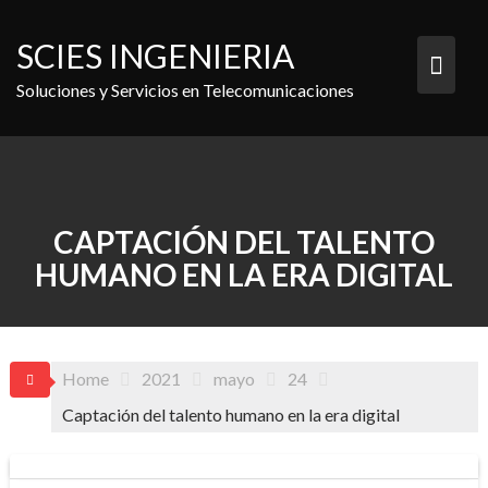
Skip
to
SCIES INGENIERIA
content
Soluciones y Servicios en Telecomunicaciones
CAPTACIÓN DEL TALENTO
HUMANO EN LA ERA DIGITAL
Home
2021
mayo
24
Captación del talento humano en la era digital