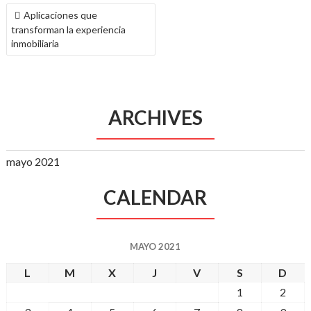
NAVEGACIÓN
Aplicaciones que
DE
transforman la experiencia
ENTRADAS
inmobiliaria
ARCHIVES
mayo 2021
CALENDAR
MAYO 2021
L
M
X
J
V
S
D
1
2