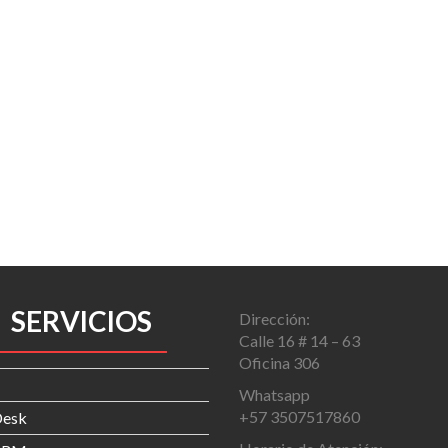
SERVICIOS
Dirección:
Calle 16 # 14 – 63
Oficina 306
Whatsapp
+57 3507517860
Desk