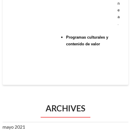
n
e
a
.
Programas culturales y
contenido de valor
ARCHIVES
mayo 2021