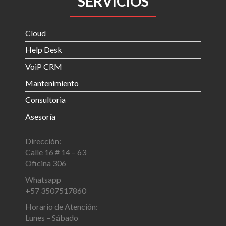
SERVICIOS
Cloud
Help Desk
VoiP CRM
Mantenimiento
Consultoria
Asesoría
Dirección:
Calle 16 # 14 – 63
Oficina 306
Whatsapp
+57 3507517860
Horario de Atención:
Lunes – Sábado