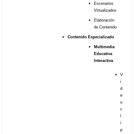
Escenarios
Virtualizados
Elaboración
de Contenido
Contenido Especializado
Multimedia
Educativa
Interactiva
V
i
d
e
o
c
l
i
p